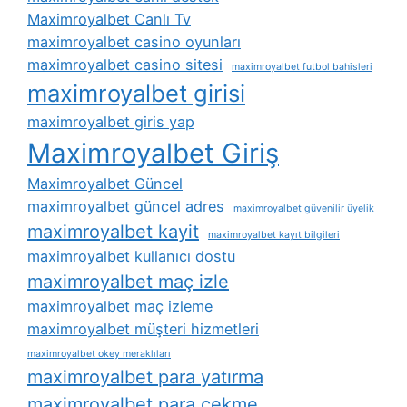
Maximroyalbet Canlı Tv
maximroyalbet casino oyunları
maximroyalbet casino sitesi
maximroyalbet futbol bahisleri
maximroyalbet girisi
maximroyalbet giris yap
Maximroyalbet Giriş
Maximroyalbet Güncel
maximroyalbet güncel adres
maximroyalbet güvenilir üyelik
maximroyalbet kayit
maximroyalbet kayıt bilgileri
maximroyalbet kullanıcı dostu
maximroyalbet maç izle
maximroyalbet maç izleme
maximroyalbet müşteri hizmetleri
maximroyalbet okey meraklıları
maximroyalbet para yatırma
maximroyalbet para çekme