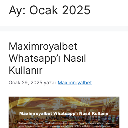
Ay:
Ocak 2025
Maximroyalbet
Whatsapp’ı Nasıl
Kullanır
Ocak 29, 2025
yazar
Maximroyalbet