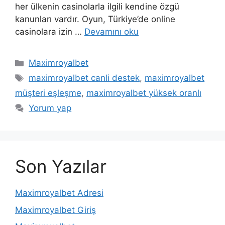
her ülkenin casinolarla ilgili kendine özgü
kanunları vardır. Oyun, Türkiye’de online
casinolara izin …
Devamını oku
Kategoriler
Maximroyalbet
Etiketler
maximroyalbet canli destek
,
maximroyalbet
müşteri eşleşme
,
maximroyalbet yüksek oranlı
Yorum yap
Son Yazılar
Maximroyalbet Adresi
Maximroyalbet Giriş