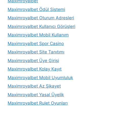
Maximroyalbet
Maximroyalbet Ödül Sistemi
Maximroyalbet Oturum Adresleri
Maximroyalbet Kullanıcı Görüşleri
Maximroyalbet Mobil Kullanım
Maximroyalbet Spor Casino
Maximroyalbet Site Tanıtımı
Maximroyalbet Üye Girişi
Maximroyalbet Kolay Kayıt
Maximroyalbet Mobil Uyumluluk
Maximroyalbet Az Şikayet
Maximroyalbet Yasal Üyelik
Maximroyalbet Rulet Oyunları