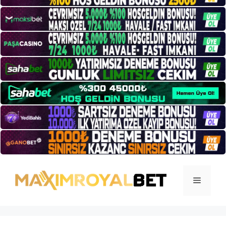
İçeriğe
atla
Menü