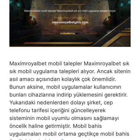
Maximroyalbet mobil talepler Maximroyalbet sık
sık mobil uygulama talepleri alıyor. Ancak sitenin
asıl amacı açısından kolaylık çok önemlidir.
Bunun aksine, mobil uygulamalar kullanıcının
bunları cihazlarına indirip yüklemesini gerektirir.
Yukarıdaki nedenlerden dolayı şirket, cep
telefonu tarifesi içeriğini güncelleyerek
sisteminin mobil uyumlu olmasını sağlamayı
öncelik haline getirmiştir. Mobil bahis
uygulamaları mobil ortama geçtikçe mobil bahis