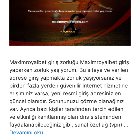
Maximroyalbet giriş zorluğu Maximroyalbet giriş
yaparken zorluk yaşıyorum. Bu siteye ve verilen
adrese giriş yapmakta zorluk yaşıyorsanız ve
birden fazla yerden güvenilir internet hizmetine
erişiminiz varsa, yeni resmi giriş adresiniz en
güncel olanıdır. Sorununuzu çözme olanağınız
var. Ayrıca bazı kişiler tarafından tercih edilen
ve etkinliği kanıtlanmış olan dns sisteminden
faydalanabileceğiniz gibi, sanal özel ağ (vpn) …
Devamını oku