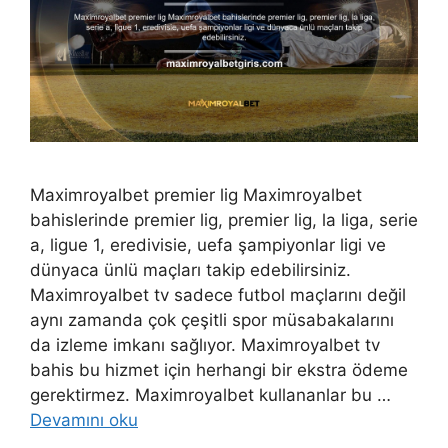
Maximroyalbet premier lig Maximroyalbet
bahislerinde premier lig, premier lig, la liga, serie
a, ligue 1, eredivisie, uefa şampiyonlar ligi ve
dünyaca ünlü maçları takip edebilirsiniz.
Maximroyalbet tv sadece futbol maçlarını değil
aynı zamanda çok çeşitli spor müsabakalarını
da izleme imkanı sağlıyor. Maximroyalbet tv
bahis bu hizmet için herhangi bir ekstra ödeme
gerektirmez. Maximroyalbet kullananlar bu …
Devamını oku