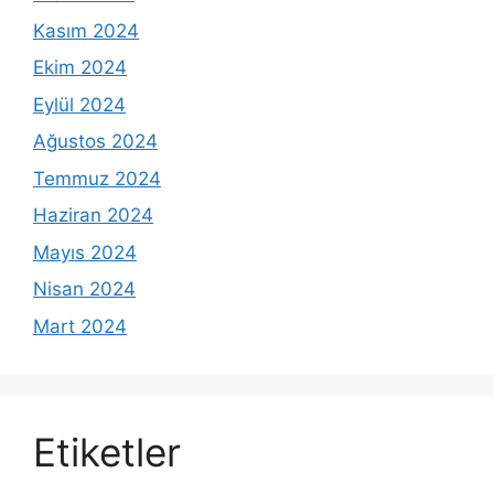
Kasım 2024
Ekim 2024
Eylül 2024
Ağustos 2024
Temmuz 2024
Haziran 2024
Mayıs 2024
Nisan 2024
Mart 2024
Etiketler