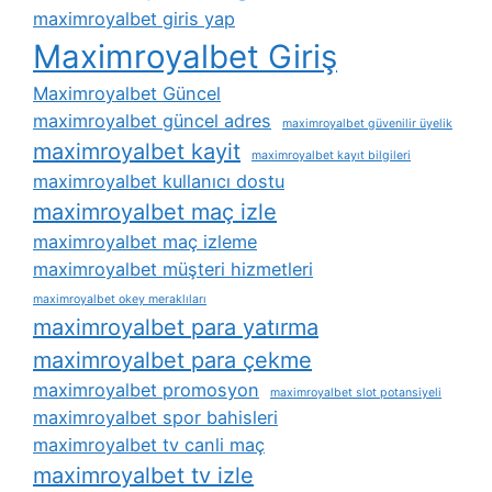
maximroyalbet giris yap
Maximroyalbet Giriş
Maximroyalbet Güncel
maximroyalbet güncel adres
maximroyalbet güvenilir üyelik
maximroyalbet kayit
maximroyalbet kayıt bilgileri
maximroyalbet kullanıcı dostu
maximroyalbet maç izle
maximroyalbet maç izleme
maximroyalbet müşteri hizmetleri
maximroyalbet okey meraklıları
maximroyalbet para yatırma
maximroyalbet para çekme
maximroyalbet promosyon
maximroyalbet slot potansiyeli
maximroyalbet spor bahisleri
maximroyalbet tv canli maç
maximroyalbet tv izle