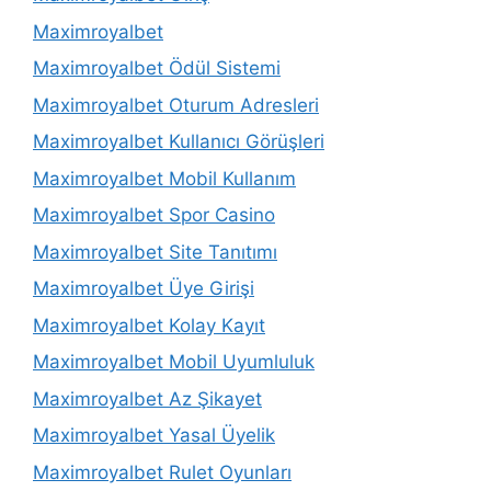
Maximroyalbet
Maximroyalbet Ödül Sistemi
Maximroyalbet Oturum Adresleri
Maximroyalbet Kullanıcı Görüşleri
Maximroyalbet Mobil Kullanım
Maximroyalbet Spor Casino
Maximroyalbet Site Tanıtımı
Maximroyalbet Üye Girişi
Maximroyalbet Kolay Kayıt
Maximroyalbet Mobil Uyumluluk
Maximroyalbet Az Şikayet
Maximroyalbet Yasal Üyelik
Maximroyalbet Rulet Oyunları