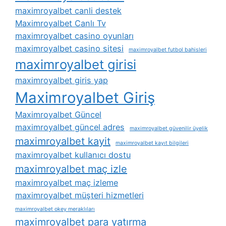
maximroyalbet canli destek
Maximroyalbet Canlı Tv
maximroyalbet casino oyunları
maximroyalbet casino sitesi
maximroyalbet futbol bahisleri
maximroyalbet girisi
maximroyalbet giris yap
Maximroyalbet Giriş
Maximroyalbet Güncel
maximroyalbet güncel adres
maximroyalbet güvenilir üyelik
maximroyalbet kayit
maximroyalbet kayıt bilgileri
maximroyalbet kullanıcı dostu
maximroyalbet maç izle
maximroyalbet maç izleme
maximroyalbet müşteri hizmetleri
maximroyalbet okey meraklıları
maximroyalbet para yatırma