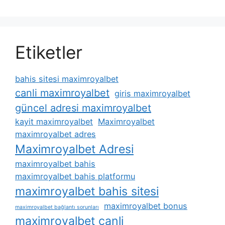
Etiketler
bahis sitesi maximroyalbet
canli maximroyalbet
giris maximroyalbet
güncel adresi maximroyalbet
kayit maximroyalbet
Maximroyalbet
maximroyalbet adres
Maximroyalbet Adresi
maximroyalbet bahis
maximroyalbet bahis platformu
maximroyalbet bahis sitesi
maximroyalbet bonus
maximroyalbet bağlantı sorunları
maximroyalbet canli