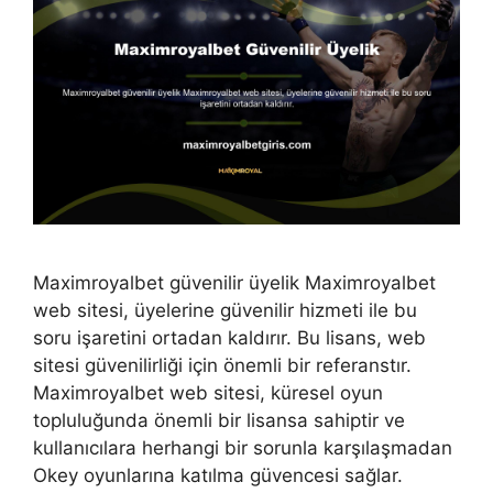
Maximroyalbet güvenilir üyelik Maximroyalbet
web sitesi, üyelerine güvenilir hizmeti ile bu
soru işaretini ortadan kaldırır. Bu lisans, web
sitesi güvenilirliği için önemli bir referanstır.
Maximroyalbet web sitesi, küresel oyun
topluluğunda önemli bir lisansa sahiptir ve
kullanıcılara herhangi bir sorunla karşılaşmadan
Okey oyunlarına katılma güvencesi sağlar.