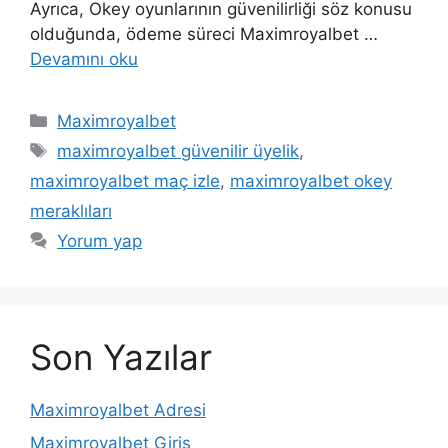
Ayrıca, Okey oyunlarının güvenilirliği söz konusu
olduğunda, ödeme süreci Maximroyalbet …
Devamını oku
Kategoriler
Maximroyalbet
Etiketler
maximroyalbet güvenilir üyelik
,
maximroyalbet maç izle
,
maximroyalbet okey
meraklıları
Yorum yap
Son Yazılar
Maximroyalbet Adresi
Maximroyalbet Giriş