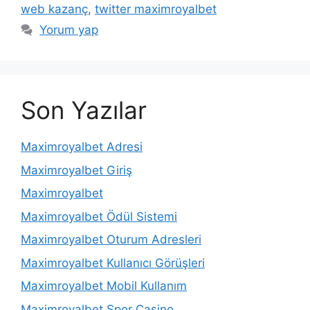
web kazanç
,
twitter maximroyalbet
Yorum yap
Son Yazılar
Maximroyalbet Adresi
Maximroyalbet Giriş
Maximroyalbet
Maximroyalbet Ödül Sistemi
Maximroyalbet Oturum Adresleri
Maximroyalbet Kullanıcı Görüşleri
Maximroyalbet Mobil Kullanım
Maximroyalbet Spor Casino