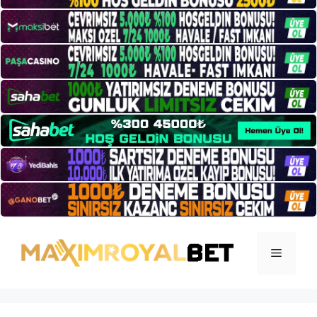
İçeriğe
atla
Menü