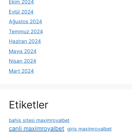
Ekim 2024
Eylül 2024
Ağustos 2024
Temmuz 2024
Haziran 2024
Mayıs 2024
Nisan 2024
Mart 2024
Etiketler
bahis sitesi maximroyalbet
canli maximroyalbet
giris maximroyalbet