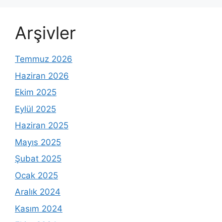
Arşivler
Temmuz 2026
Haziran 2026
Ekim 2025
Eylül 2025
Haziran 2025
Mayıs 2025
Şubat 2025
Ocak 2025
Aralık 2024
Kasım 2024