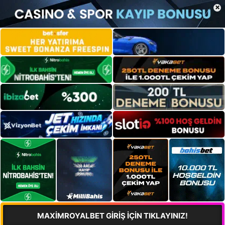
×
MAXİMROYALBET GİRİŞ İÇİN TIKLAYINIZ!