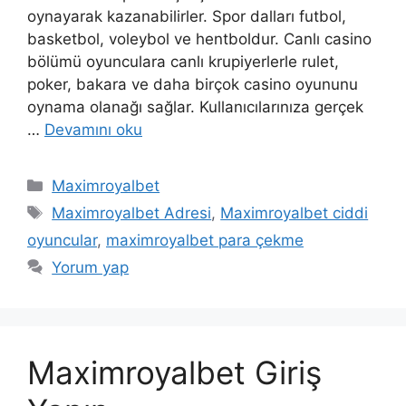
oynayarak kazanabilirler. Spor dalları futbol,
basketbol, voleybol ve hentboldur. Canlı casino
bölümü oyunculara canlı krupiyerlerle rulet,
poker, bakara ve daha birçok casino oyununu
oynama olanağı sağlar. Kullanıcılarınıza gerçek
…
Devamını oku
Kategoriler
Maximroyalbet
Etiketler
Maximroyalbet Adresi
,
Maximroyalbet ciddi
oyuncular
,
maximroyalbet para çekme
Yorum yap
Maximroyalbet Giriş