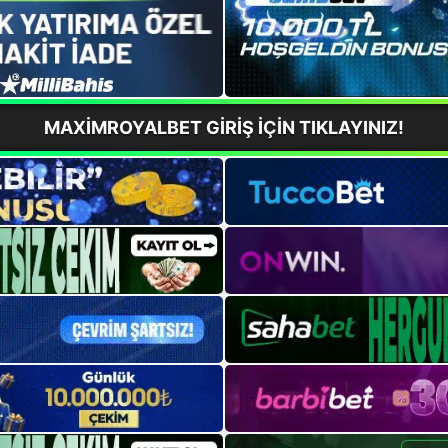
MAXİMROYALBET GİRİŞ İÇİN TIKLAYINIZ!