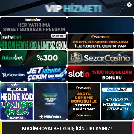
×
MAXİMROYALBET GİRİŞ İÇİN TIKLAYINIZ!