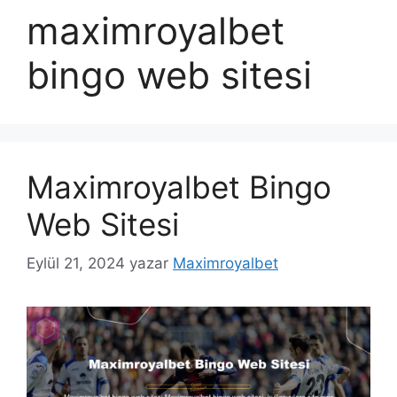
maximroyalbet
bingo web sitesi
Maximroyalbet Bingo
Web Sitesi
Eylül 21, 2024
yazar
Maximroyalbet