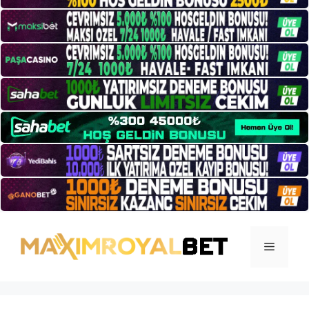
İçeriğe
atla
Menü