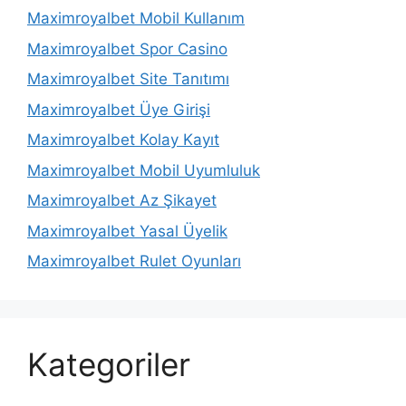
Maximroyalbet Mobil Kullanım
Maximroyalbet Spor Casino
Maximroyalbet Site Tanıtımı
Maximroyalbet Üye Girişi
Maximroyalbet Kolay Kayıt
Maximroyalbet Mobil Uyumluluk
Maximroyalbet Az Şikayet
Maximroyalbet Yasal Üyelik
Maximroyalbet Rulet Oyunları
Kategoriler