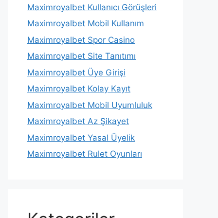
Maximroyalbet Kullanıcı Görüşleri
Maximroyalbet Mobil Kullanım
Maximroyalbet Spor Casino
Maximroyalbet Site Tanıtımı
Maximroyalbet Üye Girişi
Maximroyalbet Kolay Kayıt
Maximroyalbet Mobil Uyumluluk
Maximroyalbet Az Şikayet
Maximroyalbet Yasal Üyelik
Maximroyalbet Rulet Oyunları