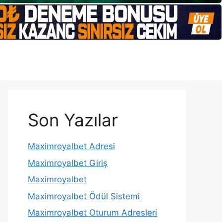
Son Yazılar
Maximroyalbet Adresi
Maximroyalbet Giriş
Maximroyalbet
Maximroyalbet Ödül Sistemi
Maximroyalbet Oturum Adresleri