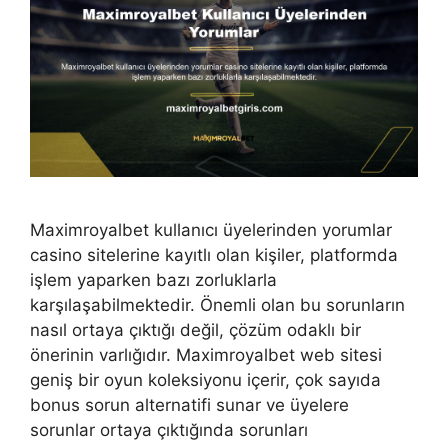
Maximroyalbet kullanıcı üyelerinden yorumlar
casino sitelerine kayıtlı olan kişiler, platformda
işlem yaparken bazı zorluklarla
karşılaşabilmektedir. Önemli olan bu sorunların
nasıl ortaya çıktığı değil, çözüm odaklı bir
önerinin varlığıdır. Maximroyalbet web sitesi
geniş bir oyun koleksiyonu içerir, çok sayıda
bonus sorun alternatifi sunar ve üyelere
sorunlar ortaya çıktığında sorunları