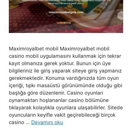
Maximroyalbet mobil Maximroyalbet mobil
casino mobil uygulamasını kullanmak için tekrar
kayıt olmanıza gerek yoktur. Bunun için üye
bilgileriniz ile giriş yaparak siteye giriş yapmanız
gerekmektedir. Konuma vardığınızda tüm oyun
içeriği, tıpkı masaüstü görünümünde olduğu gibi
başlığa göre düzenlenir. Casino oyunları
oynamaktan hoşlananlar casino bölümüne
tıklayarak kolaylıkla oyunlara ulaşabilirler. Sitede
oyuncuların keyifle vakit geçirebileceği birçok
casino …
Devamını oku