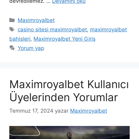
devredilemez. …
Devamını oku
Kategoriler
Maximroyalbet
Etiketler
casino sitesi maximroyalbet
,
maximroyalbet
bahisleri
,
Maximroyalbet Yeni Giriş
Yorum yap
Maximroyalbet Kullanıcı
Üyelerinden Yorumlar
Temmuz 17, 2024
yazar
Maximroyalbet