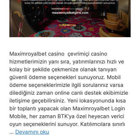
Maximroyalbet casino çevrimiçi casino
hizmetlerimizin yanı sıra, yatırımlarınızı hızlı ve
kolay bir şekilde çekmenize olanak tanıyan
güvenli ödeme seçenekleri sunuyoruz. Mobil
ödeme seçeneklerimizle ilgili sorularınız varsa
dilediğiniz zaman online canlı destek ekibimizle
iletişime geçebilirsiniz. Yeni lokasyonunda kısa
bir toplantı yapacak olan Maximroyalbet Login
Mobile, her zaman BTK’ya özel heyecan verici
oyun seçeneklerini sunuyor. Katılımcılara sınırlı
…
Devamını oku