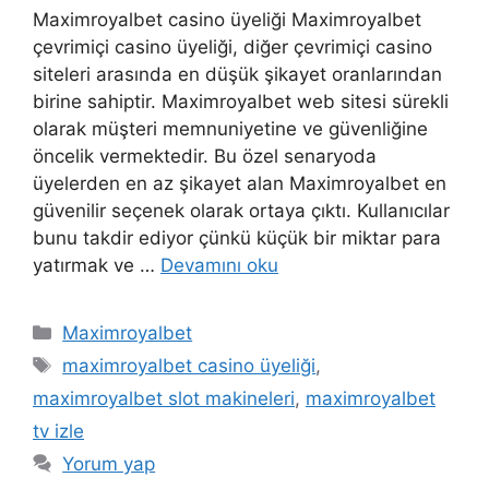
Maximroyalbet casino üyeliği Maximroyalbet
çevrimiçi casino üyeliği, diğer çevrimiçi casino
siteleri arasında en düşük şikayet oranlarından
birine sahiptir. Maximroyalbet web sitesi sürekli
olarak müşteri memnuniyetine ve güvenliğine
öncelik vermektedir. Bu özel senaryoda
üyelerden en az şikayet alan Maximroyalbet en
güvenilir seçenek olarak ortaya çıktı. Kullanıcılar
bunu takdir ediyor çünkü küçük bir miktar para
yatırmak ve …
Devamını oku
Kategoriler
Maximroyalbet
Etiketler
maximroyalbet casino üyeliği
,
maximroyalbet slot makineleri
,
maximroyalbet
tv izle
Yorum yap