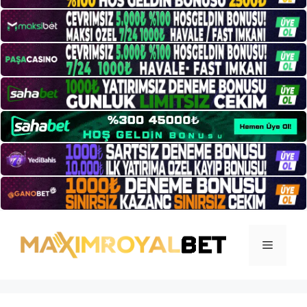
İçeriğe
atla
Menü