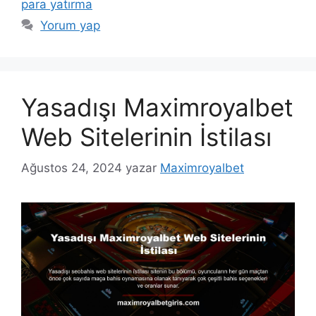
para yatırma
Yorum yap
Yasadışı Maximroyalbet
Web Sitelerinin İstilası
Ağustos 24, 2024
yazar
Maximroyalbet