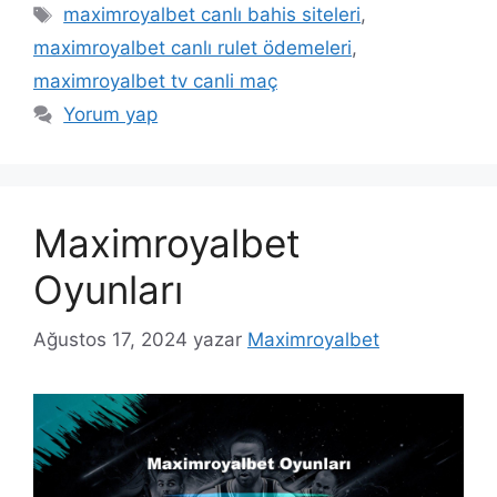
Etiketler
maximroyalbet canlı bahis siteleri
,
maximroyalbet canlı rulet ödemeleri
,
maximroyalbet tv canli maç
Yorum yap
Maximroyalbet
Oyunları
Ağustos 17, 2024
yazar
Maximroyalbet