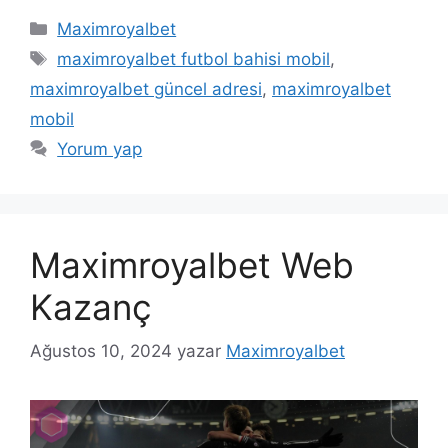
Kategoriler
Maximroyalbet
Etiketler
maximroyalbet futbol bahisi mobil
,
maximroyalbet güncel adresi
,
maximroyalbet
mobil
Yorum yap
Maximroyalbet Web
Kazanç
Ağustos 10, 2024
yazar
Maximroyalbet