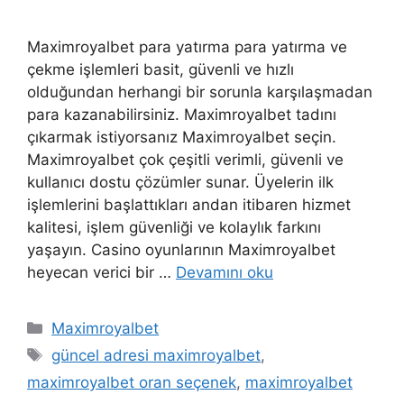
Maximroyalbet para yatırma para yatırma ve
çekme işlemleri basit, güvenli ve hızlı
olduğundan herhangi bir sorunla karşılaşmadan
para kazanabilirsiniz. Maximroyalbet tadını
çıkarmak istiyorsanız Maximroyalbet seçin.
Maximroyalbet çok çeşitli verimli, güvenli ve
kullanıcı dostu çözümler sunar. Üyelerin ilk
işlemlerini başlattıkları andan itibaren hizmet
kalitesi, işlem güvenliği ve kolaylık farkını
yaşayın. Casino oyunlarının Maximroyalbet
heyecan verici bir …
Devamını oku
Kategoriler
Maximroyalbet
Etiketler
güncel adresi maximroyalbet
,
maximroyalbet oran seçenek
,
maximroyalbet