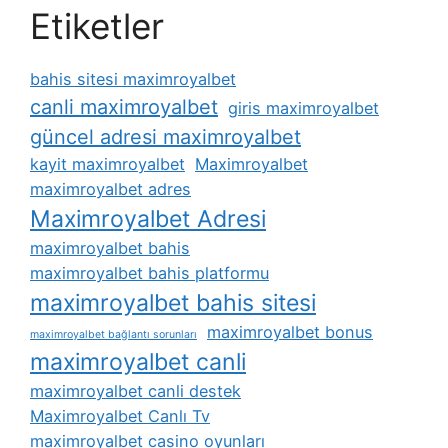
Etiketler
bahis sitesi maximroyalbet
canli maximroyalbet
giris maximroyalbet
güncel adresi maximroyalbet
kayit maximroyalbet
Maximroyalbet
maximroyalbet adres
Maximroyalbet Adresi
maximroyalbet bahis
maximroyalbet bahis platformu
maximroyalbet bahis sitesi
maximroyalbet bonus
maximroyalbet bağlantı sorunları
maximroyalbet canli
maximroyalbet canli destek
Maximroyalbet Canlı Tv
maximroyalbet casino oyunları