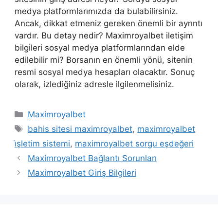
medya platformlarımızda da bulabilirsiniz.
Ancak, dikkat etmeniz gereken önemli bir ayrıntı
vardır. Bu detay nedir? Maximroyalbet iletişim
bilgileri sosyal medya platformlarından elde
edilebilir mi? Borsanın en önemli yönü, sitenin
resmi sosyal medya hesapları olacaktır. Sonuç
olarak, izlediğiniz adresle ilgilenmelisiniz.
Kategoriler
Maximroyalbet
Etiketler
bahis sitesi maximroyalbet
,
maximroyalbet
i̇şletim sistemi
,
maximroyalbet sorgu eşdeğeri
Maximroyalbet Bağlantı Sorunları
Maximroyalbet Giriş Bilgileri