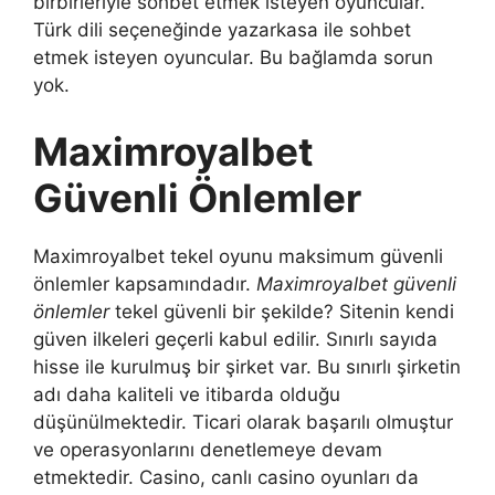
birbirleriyle sohbet etmek isteyen oyuncular.
Türk dili seçeneğinde yazarkasa ile sohbet
etmek isteyen oyuncular. Bu bağlamda sorun
yok.
Maximroyalbet
Güvenli Önlemler
Maximroyalbet tekel oyunu maksimum güvenli
önlemler kapsamındadır.
Maximroyalbet güvenli
önlemler
tekel güvenli bir şekilde? Sitenin kendi
güven ilkeleri geçerli kabul edilir. Sınırlı sayıda
hisse ile kurulmuş bir şirket var. Bu sınırlı şirketin
adı daha kaliteli ve itibarda olduğu
düşünülmektedir. Ticari olarak başarılı olmuştur
ve operasyonlarını denetlemeye devam
etmektedir. Casino, canlı casino oyunları da