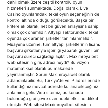
dahil olmak üzere çeşitli kontrollü oyun
hizmetleri sunmaktadır. Doğal olarak, Live
Casino oyunlarındaki tekel oyun seçeneğinin de
kontrol altında olduğu görülecektir. Başka bir
kritere ek olarak, net bir güven anlayışına sahip
olmak çok önemlidir. Altyapı sektöründeki tekel
oyunda çok aranan şirketler tanımlanmalıdır.
Muayene üzerine, tüm altyapı şirketlerinin lisans
başvuru şirketleriyle işbirliği yaparak güvenli bir
başvuru süreci sağladığı açıktır. Maximroyalbet
web sitesinin giriş adresi neydi? Bu vizyon
matematiksel olarak bu makalede
yayınlanmıştır. Sorun Maximroyalbet olarak
adlandırılabilir. Bu, Türkiye’de ve IP adreslerinde
kullandığınız mevcut adreste kullanabileceğiniz
anlamına gelir. Web sitemiz, bu konuda
bulunduğu gibi çevre üzerindeki etkisine dikkat
etmiştir. Web sitesi Maximroyalbet sitesinin