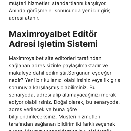
müşteri hizmetleri standartlarını karşılıyor.
Anında görüşmeler sonucunda yeni bir giriş
adresi atanır.
Maximroyalbet Editör
Adresi Işletim Sistemi
Maximroyalbet site editörleri tarafından
sağlanan adres sizinle paylaşılmaktadır ve
makaleye dahil edilmiştir.Sorgunun eşdeğeri
nedir? Yeni bir kullanıcı olabilirsiniz veya ilk giriş
sorunuyla karşılaşmış olabilirsiniz. Bu
senaryoda, adresi alıp alamayacağınızı merak
ediyor olabilirsiniz. Doğal olarak, bu senaryoda,
adres verilecek ve buna göre
bilgilendirileceksiniz. Müşteri hizmetleri
tarafından sağlanan bildirim iki farklı seçenek