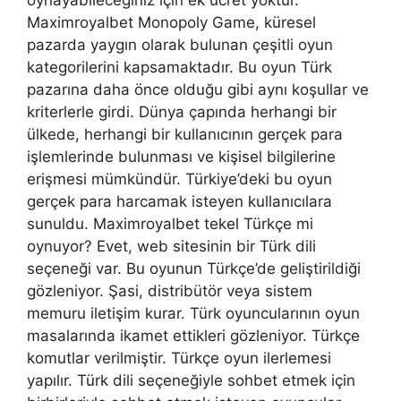
oynayabileceğiniz için ek ücret yoktur.
Maximroyalbet Monopoly Game, küresel
pazarda yaygın olarak bulunan çeşitli oyun
kategorilerini kapsamaktadır. Bu oyun Türk
pazarına daha önce olduğu gibi aynı koşullar ve
kriterlerle girdi. Dünya çapında herhangi bir
ülkede, herhangi bir kullanıcının gerçek para
işlemlerinde bulunması ve kişisel bilgilerine
erişmesi mümkündür. Türkiye’deki bu oyun
gerçek para harcamak isteyen kullanıcılara
sunuldu. Maximroyalbet tekel Türkçe mi
oynuyor? Evet, web sitesinin bir Türk dili
seçeneği var. Bu oyunun Türkçe’de geliştirildiği
gözleniyor. Şasi, distribütör veya sistem
memuru iletişim kurar. Türk oyuncularının oyun
masalarında ikamet ettikleri gözleniyor. Türkçe
komutlar verilmiştir. Türkçe oyun ilerlemesi
yapılır. Türk dili seçeneğiyle sohbet etmek için