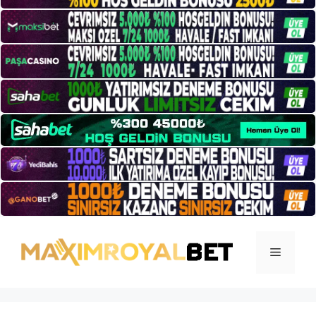
İçeriğe
atla
Menü