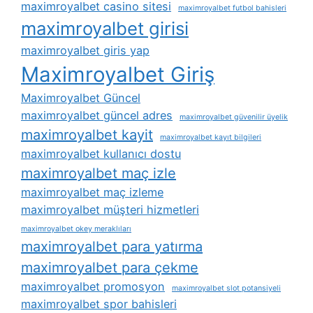
maximroyalbet casino sitesi
maximroyalbet futbol bahisleri
maximroyalbet girisi
maximroyalbet giris yap
Maximroyalbet Giriş
Maximroyalbet Güncel
maximroyalbet güncel adres
maximroyalbet güvenilir üyelik
maximroyalbet kayit
maximroyalbet kayıt bilgileri
maximroyalbet kullanıcı dostu
maximroyalbet maç izle
maximroyalbet maç izleme
maximroyalbet müşteri hizmetleri
maximroyalbet okey meraklıları
maximroyalbet para yatırma
maximroyalbet para çekme
maximroyalbet promosyon
maximroyalbet slot potansiyeli
maximroyalbet spor bahisleri