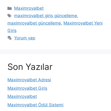
Kategoriler
Maximroyalbet
Etiketler
maximroyalbet giriş güncelleme
,
maximroyalbet güncelleme
,
Maximroyalbet Yeni
Giriş
Yorum yap
Son Yazılar
Maximroyalbet Adresi
Maximroyalbet Giriş
Maximroyalbet
Maximroyalbet Ödül Sistemi