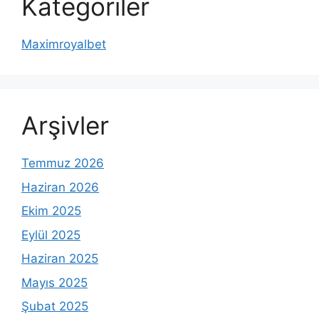
Kategoriler
Maximroyalbet
Arşivler
Temmuz 2026
Haziran 2026
Ekim 2025
Eylül 2025
Haziran 2025
Mayıs 2025
Şubat 2025